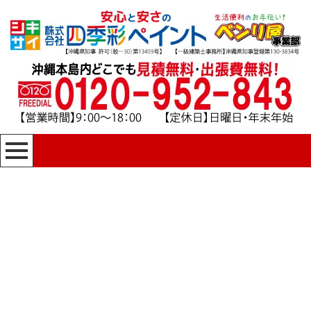
[%title%]
四季彩ペイントの施工事例
[%category%]
HOME
|
四季彩ペイントの施工事例
|
template.detail