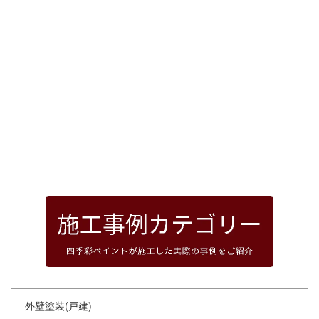
[%article_date_notime_dot%]
前のページへ
次のページへ
ページトップへ
外壁塗装(戸建)