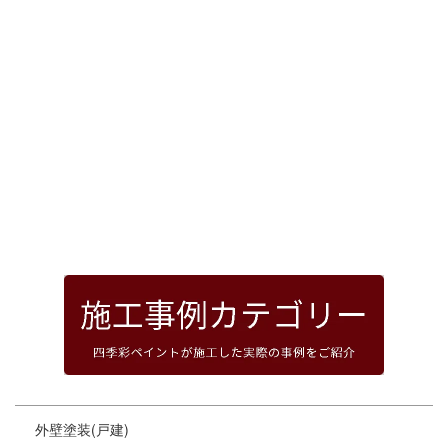
[%article_date_notime_dot%]
前のページへ
次のページへ
ページトップへ
外壁塗装(戸建)