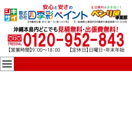
[%title%]
四季彩ペイントの施工事例
[%category%]
HOME
|
四季彩ペイントの施工事例
|
template.detail