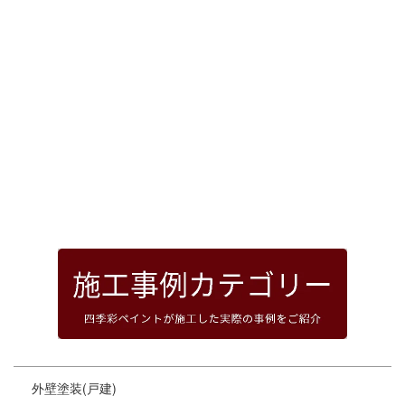
[%article_date_notime_dot%]
前のページへ
次のページへ
ページトップへ
外壁塗装(戸建)