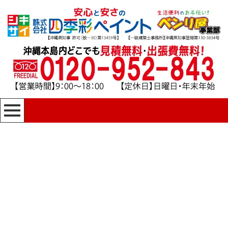
[%title%]
四季彩ペイントの施工事例
[%category%]
HOME
|
四季彩ペイントの施工事例
|
template.detail