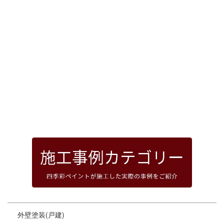
[%article_date_notime_dot%]
前のページへ
次のページへ
ページトップへ
外壁塗装(戸建)