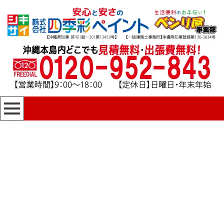
[%title%]
四季彩ペイントの施工事例
[%category%]
HOME
|
四季彩ペイントの施工事例
|
template.detail